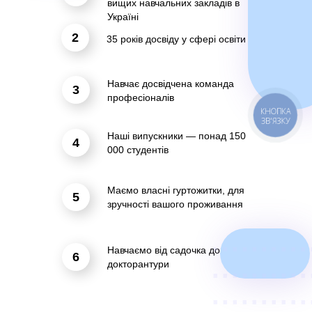
вищих навчальних закладів в
Україні
2
35 років досвіду у сфері освіти
Навчає досвідчена команда
3
професіоналів
КНОПКА
ЗВ'ЯЗКУ
Наші випускники — понад 150
4
000 студентів
Маємо власні гуртожитки, для
5
зручності вашого проживання
..........
Навчаємо від садочка до
6
..........
докторантури
..........