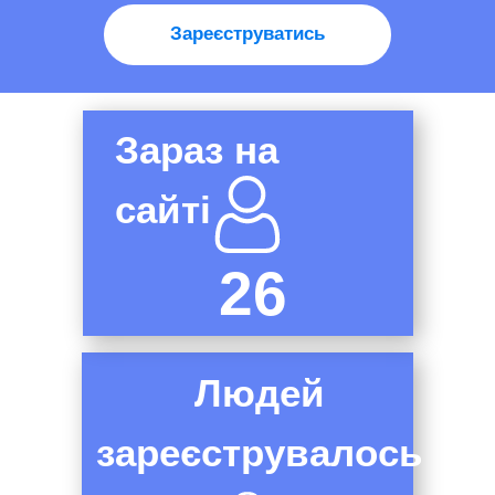
Зареєструватись
Зараз на
сайті
26
Людей
зареєструвалось