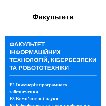
..........
..........
Факультети
ФАКУЛЬТЕТ
ІНФОРМАЦІЙНИХ
ТЕХНОЛОГІЙ, КІБЕРБЕЗПЕКИ
ТА РОБОТОТЕХНІКИ
F2 Інженерія програмного
забезпечення
F3 Комп’ютерні науки
F5 Кібербезпека та захист інформації