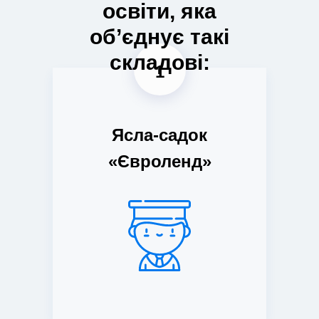
освіти, яка
об’єднує такі
складові
:
1
Ясла-садок
«Євроленд»